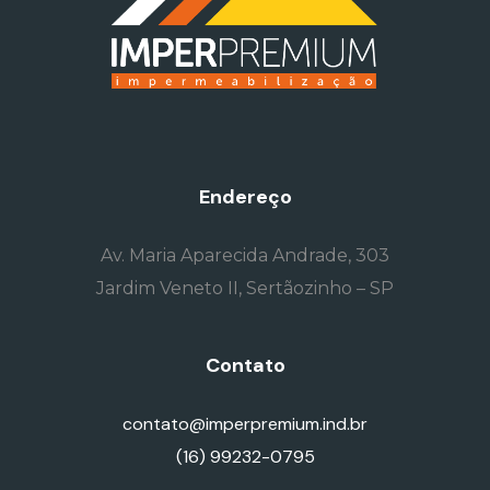
Endereço
Av. Maria Aparecida Andrade, 303
Jardim Veneto II, Sertãozinho – SP
Contato
contato@imperpremium.ind.br
(16) 99232-0795