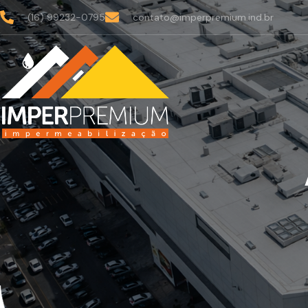
(16) 99232-0795
contato@imperpremium.ind.br