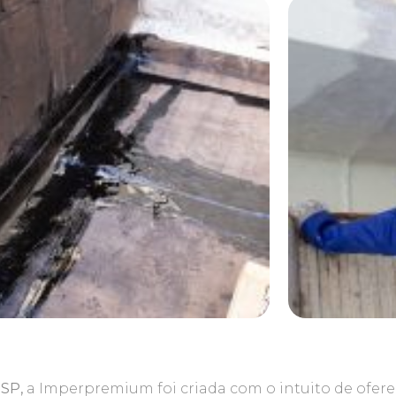
 SP,
a Imperpremium foi criada com o intuito de ofere