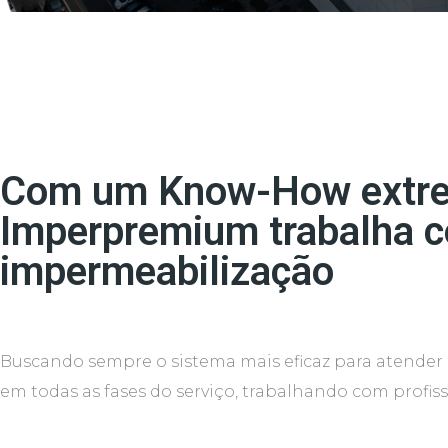
Com um Know-How extrem
Imperpremium trabalha c
impermeabilização
Buscando sempre o sistema mais eficaz para atender 
em todas as fases do serviço, trabalhando com profi