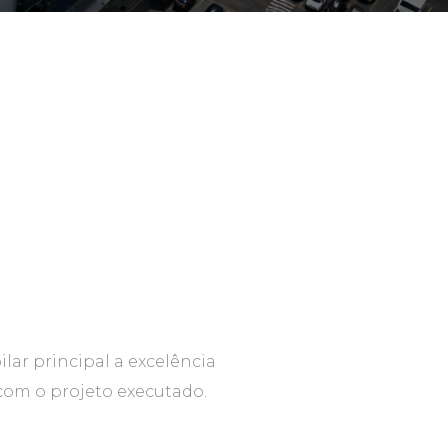
lar principal a excelência
 com o projeto executado.