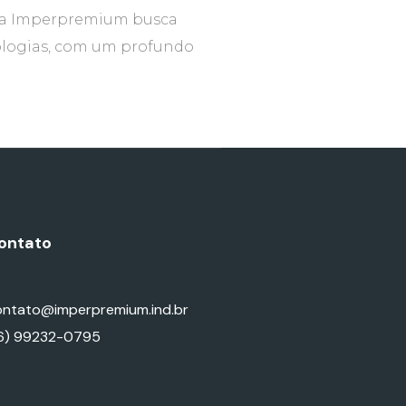
, a Imperpremium busca
nologias, com um profundo
ontato
ontato@imperpremium.ind.br
16) 99232-0795