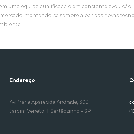
om uma equipe qualificada e em constante evolução
 no mercado, mantendo-se sempre a par das novas tec
ambiente.
Endereço
C
c
Av. Maria Aparecida Andrade, 303
(
Jardim Veneto II, Sertãozinho – SP